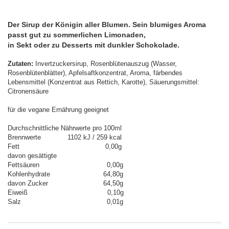
Der Sirup der Königin aller Blumen. Sein blumiges Aroma
passt gut zu sommerlichen Limonaden,
in Sekt oder zu Desserts mit dunkler Schokolade.
Zutaten:
Invertzuckersirup, Rosenblütenauszug (Wasser,
Rosenblütenblätter), Apfelsaftkonzentrat, Aroma, färbendes
Lebensmittel (Konzentrat aus Rettich, Karotte), Säuerungsmittel:
Citronensäure
für die vegane Ernährung geeignet
Durchschnittliche Nährwerte pro 100ml
Brennwerte 1102 kJ / 259 kcal
Fett 0,00g
davon gesättigte
Fettsäuren 0,00g
Kohlenhydrate 64,80g
davon Zucker 64,50g
Eiweiß 0,10g
Salz 0,01g