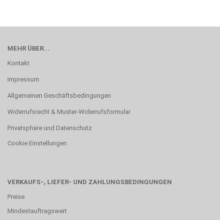
MEHR ÜBER...
Kontakt
Impressum
Allgemeinen Geschäftsbedingungen
Widerrufsrecht & Muster-Widerrufsformular
Privatsphäre und Datenschutz
Cookie Einstellungen
VERKAUFS-, LIEFER- UND ZAHLUNGSBEDINGUNGEN
Preise
Mindestauftragswert