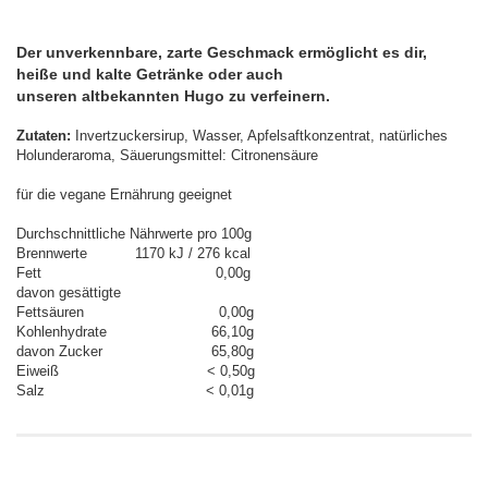
Der unverkennbare, zarte Geschmack ermöglicht es dir,
heiße und kalte Getränke oder auch
unseren altbekannten Hugo zu verfeinern.
Zutaten:
Invertzuckersirup, Wasser, Apfelsaftkonzentrat, natürliches
Holunderaroma, Säuerungsmittel: Citronensäure
für die vegane Ernährung geeignet
Durchschnittliche Nährwerte pro 100g
Brennwerte 1170 kJ / 276 kcal
Fett 0,00g
davon gesättigte
Fettsäuren 0,00g
Kohlenhydrate 66,10g
davon Zucker 65,80g
Eiweiß < 0,50g
Salz < 0,01g