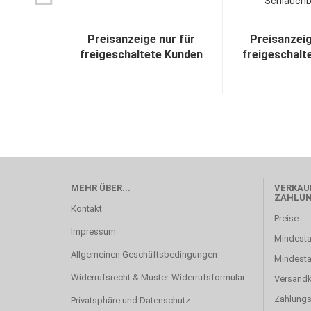
Schlauchbe
Preisanzeige nur für
Preisanzeig
freigeschaltete Kunden
freigeschalt
MEHR ÜBER...
VERKAUF
ZAHLU
Kontakt
Preise
Impressum
Mindesta
Allgemeinen Geschäftsbedingungen
Mindest
Widerrufsrecht & Muster-Widerrufsformular
Versand
Zahlung
Privatsphäre und Datenschutz