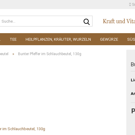
S
Suche...
L
TEE
HEILPFLANZEN, KRÄUTER, WURZELN
GEWÜRZE
SÜ
»
eutel
Bunter Pfeffer im Schlauchbeutel, 130g
B
Li
Ar
P