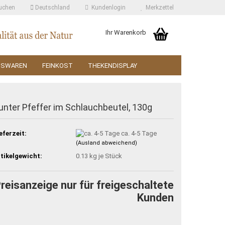
uchen
Deutschland
Kundenlogin
Merkzettel
Ihr Warenkorb
SSWAREN
FEINKOST
THEKENDISPLAY
unter Pfeffer im Schlauchbeutel, 130g
eferzeit:
ca. 4-5 Tage
(Ausland abweichend)
tikelgewicht:
0.13
kg je Stück
reisanzeige nur für freigeschaltete
Kunden