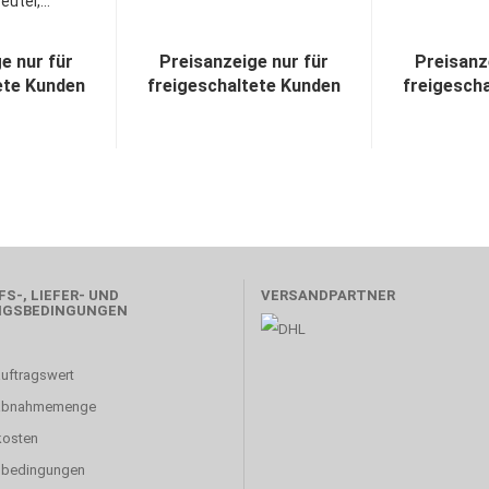
utel,...
e nur für
Preisanzeige nur für
Preisanz
ete Kunden
freigeschaltete Kunden
freigesch
S-, LIEFER- UND
VERSANDPARTNER
NGSBEDINGUNGEN
uftragswert
abnahmemenge
kosten
sbedingungen