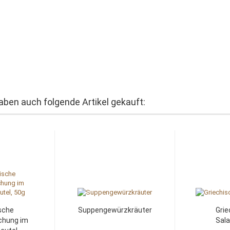
haben auch folgende Artikel gekauft:
ische
Suppengewürzkräuter
Grie
chung im
Sal