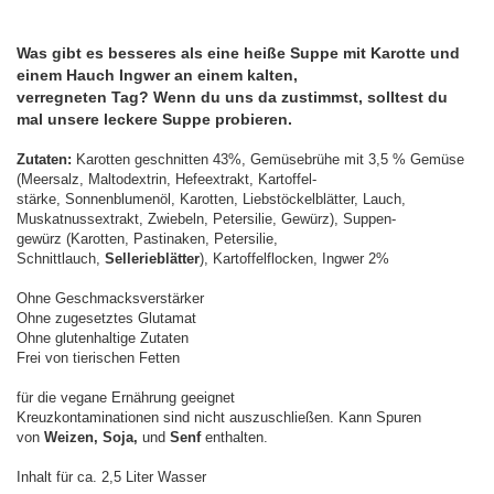
Was gibt es besseres als eine heiße Suppe mit Karotte und
einem Hauch Ingwer an einem kalten,
verregneten Tag? Wenn du uns da zustimmst, solltest du
mal unsere leckere Suppe probieren.
Zutaten:
Karotten geschnitten 43%, Gemüsebrühe mit 3,5 % Gemüse
(Meersalz, Maltodextrin, Hefeextrakt, Kartoffel-
stärke, Sonnenblumenöl, Karotten, Liebstöckelblätter, Lauch,
Muskatnussextrakt, Zwiebeln, Petersilie, Gewürz), Suppen-
gewürz (Karotten, Pastinaken, Petersilie,
Schnittlauch,
Sellerieblätter
), Kartoffelflocken, Ingwer 2%
Ohne Geschmacksverstärker
Ohne zugesetztes Glutamat
Ohne glutenhaltige Zutaten
Frei von tierischen Fetten
für die vegane Ernährung geeignet
Kreuzkontaminationen sind nicht auszuschließen. Kann Spuren
von
Weizen, Soja,
und
Senf
enthalten.
Inhalt für ca. 2,5 Liter Wasser