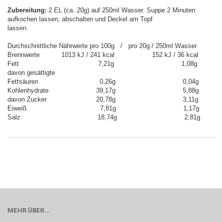
Zubereitung:
2 EL (ca. 20g) auf 250ml Wasser. Suppe 2 Minuten
aufkochen lassen, abschalten und Deckel am Topf
lassen.
Durchschnittliche Nährwerte pro 100g / pro 20g / 250ml Wasser
Brennwerte 1013 kJ / 241 kcal 152 kJ / 36 kcal
Fett 7,21g 1,08g
davon gesättigte
Fettsäuren 0,26g 0,04g
Kohlenhydrate 39,17g 5,88g
davon Zucker 20,78g 3,11g
Eiweiß 7,81g 1,17g
Salz 18,74g 2,81g
MEHR ÜBER...