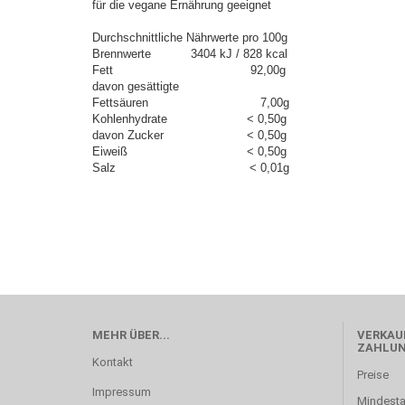
für die vegane Ernährung geeignet
Durchschnittliche Nährwerte pro 100g
Brennwerte 3404 kJ / 828 kcal
Fett 92,00g
davon gesättigte
Fettsäuren 7,00g
Kohlenhydrate < 0,50g
davon Zucker < 0,50g
Eiweiß < 0,50g
Salz < 0,01g
MEHR ÜBER...
VERKAUF
ZAHLU
Kontakt
Preise
Impressum
Mindesta