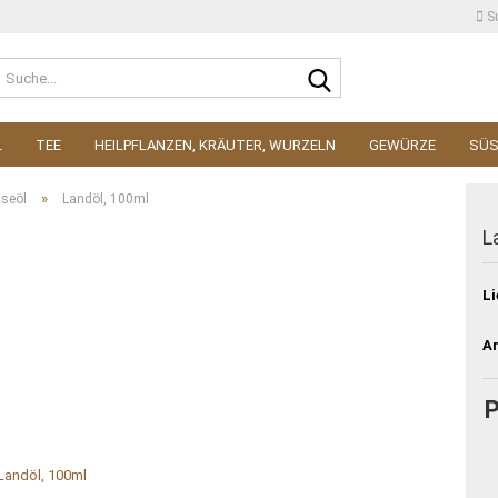
S
Suche...
L
TEE
HEILPFLANZEN, KRÄUTER, WURZELN
GEWÜRZE
SÜ
»
iseöl
Landöl, 100ml
L
Li
Ar
P