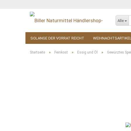
Alle
SOLANGE DER VORRAT REICHT
WEIHNACHTSARTIKE
KOSMETIK
ZUBEHÖR
»
»
»
Startseite
Feinkost
Essig und Öl
Gewürztes Spe