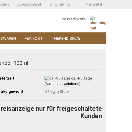
uchen
Deutschland
Kundenlogin
Merkzettel
Ihr Warenkorb
SSWAREN
FEINKOST
THEKENDISPLAY
andöl, 100ml
eferzeit:
ca. 4-5 Tage
(Ausland abweichend)
tikelgewicht:
0.1
kg je Stück
reisanzeige nur für freigeschaltete
Kunden