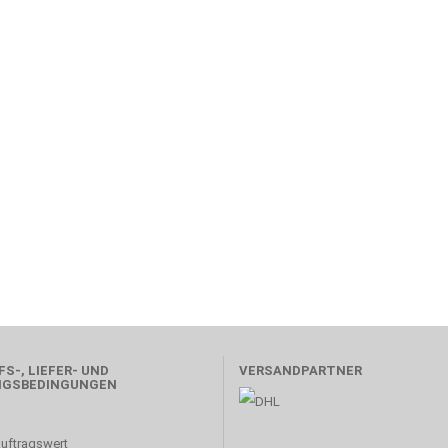
S-, LIEFER- UND
VERSANDPARTNER
NGSBEDINGUNGEN
uftragswert