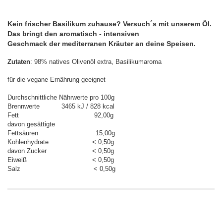
Kein frischer Basilikum zuhause? Versuch´s mit unserem Öl.
Das bringt den aromatisch - intensiven
Geschmack der mediterranen Kräuter an deine Speisen.
Zutaten
: 98% natives Olivenöl extra, Basilikumaroma
für die vegane Ernährung geeignet
Durchschnittliche Nährwerte pro 100g
Brennwerte 3465 kJ / 828 kcal
Fett 92,00g
davon gesättigte
Fettsäuren 15,00g
Kohlenhydrate < 0,50g
davon Zucker < 0,50g
Eiweiß < 0,50g
Salz < 0,50g