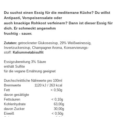
Du suchst einen Essig für die mediterrane Küche? Du willst
Antipasti, Vorspeisensalate oder
auch knackige Rohkost verfeinern? Dann ist dieser Essig für
dich. Er schmeckt angenehm
fruchtig - sauer.
Zutaten:
getrockneter Glukosesirup, 29% Weißweinessig,
Invertzuckersirup, Champagner Aroma, Konservierungs-
stoff:
Kaliummetabisulfit
Essigzubereitung 3% Säure
enthält Sulfite
für die vegane Ernährung geeignet
Durchschnittliche Nährwerte pro 100ml
Brennwerte 1120 kJ / 263 kcal
Fett < 0,50g
davon gesättigte
Fettsäuren < 0,10g
Kohlenhydrate 63,00g
davon Zucker 30,00g
Eiweiß < 0,50g