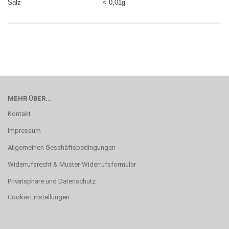
Salz < 0,01g
MEHR ÜBER...
Kontakt
Impressum
Allgemeinen Geschäftsbedingungen
Widerrufsrecht & Muster-Widerrufsformular
Privatsphäre und Datenschutz
Cookie Einstellungen