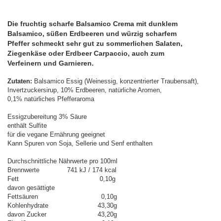
Die fruchtig scharfe Balsamico Crema mit dunklem
Balsamico, süßen Erdbeeren und würzig scharfem
Pfeffer schmeckt sehr gut zu sommerlichen Salaten,
Ziegenkäse oder Erdbeer Carpaccio, auch zum
Verfeinern und Garnieren.
Zutaten:
Balsamico Essig (Weinessig, konzentrierter Traubensaft),
Invertzuckersirup, 10% Erdbeeren, natürliche Aromen,
0,1% natürliches Pfefferaroma
Essigzubereitung 3% Säure
enthält Sulfite
für die vegane Ernährung geeignet
Kann Spuren von Soja, Sellerie und Senf enthalten
Durchschnittliche Nährwerte pro 100ml
Brennwerte 741 kJ / 174 kcal
Fett 0,10g
davon gesättigte
Fettsäuren 0,10g
Kohlenhydrate 43,30g
davon Zucker 43,20g