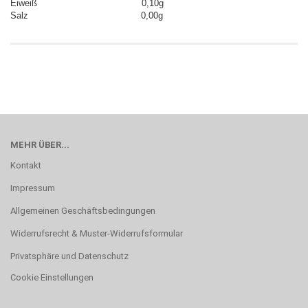
Eiweiß 0,10g
Salz 0,00g
MEHR ÜBER...
Kontakt
Impressum
Allgemeinen Geschäftsbedingungen
Widerrufsrecht & Muster-Widerrufsformular
Privatsphäre und Datenschutz
Cookie Einstellungen