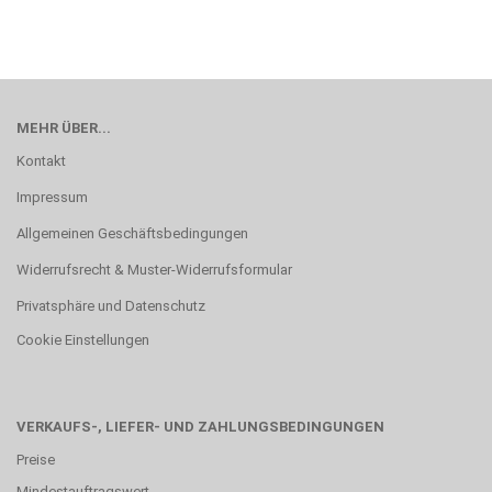
MEHR ÜBER...
Kontakt
Impressum
Allgemeinen Geschäftsbedingungen
Widerrufsrecht & Muster-Widerrufsformular
Privatsphäre und Datenschutz
Cookie Einstellungen
VERKAUFS-, LIEFER- UND ZAHLUNGSBEDINGUNGEN
Preise
Mindestauftragswert