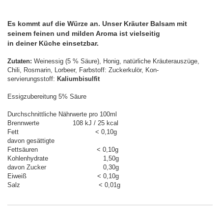
Es kommt auf die Würze an. Unser Kräuter Balsam mit
seinem feinen und milden Aroma ist vielseitig
in deiner Küche einsetzbar.
Zutaten:
Weinessig (5 % Säure), Honig, natürliche Kräuterauszüge,
Chili, Rosmarin, Lorbeer, Farbstoff: Zuckerkulör, Kon-
servierungsstoff:
Kaliumbisulfit
Essigzubereitung 5% Säure
Durchschnittliche Nährwerte pro 100ml
Brennwerte 108 kJ / 25 kcal
Fett < 0,10g
davon gesättigte
Fettsäuren < 0,10g
Kohlenhydrate 1,50g
davon Zucker 0,30g
Eiweiß < 0,10g
Salz < 0,01g