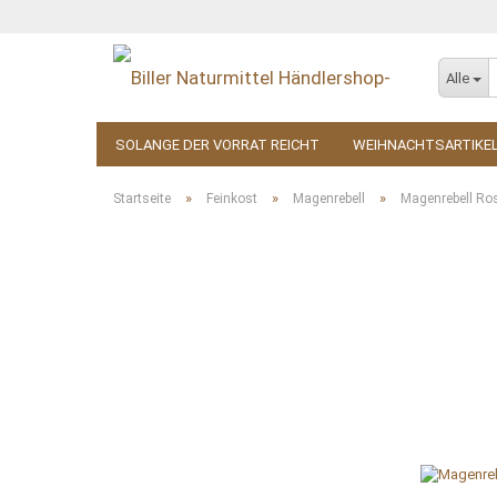
Alle
SOLANGE DER VORRAT REICHT
WEIHNACHTSARTIKE
KOSMETIK
ZUBEHÖR
»
»
»
Startseite
Feinkost
Magenrebell
Magenrebell Ro