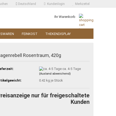
uchen
Deutschland
Kundenlogin
Merkzettel
Ihr Warenkorb
SSWAREN
FEINKOST
THEKENDISPLAY
agenrebell Rosentraum, 420g
eferzeit:
ca. 4-5 Tage
(Ausland abweichend)
tikelgewicht:
0.42
kg je Stück
reisanzeige nur für freigeschaltete
Kunden