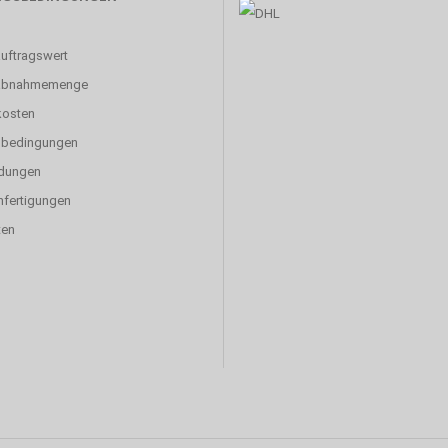
uftragswert
abnahmemenge
kosten
sbedingungen
dungen
fertigungen
ten