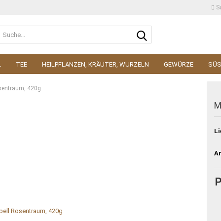
S
Suche...
L
TEE
HEILPFLANZEN, KRÄUTER, WURZELN
GEWÜRZE
SÜ
sentraum, 420g
M
Li
Ar
P