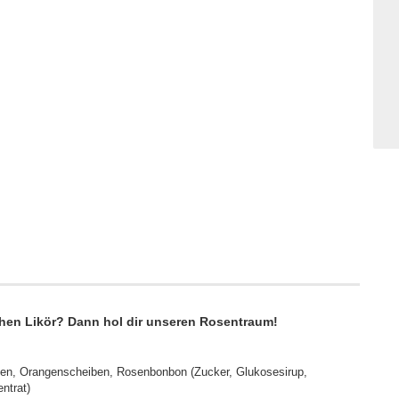
ichen Likör? Dann hol dir unseren Rosentraum!
ben, Orangenscheiben, Rosenbonbon (Zucker, Glukosesirup,
ntrat)