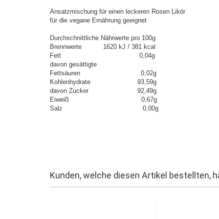
Ansatzmischung für einen leckeren Rosen Likör
für die vegane Ernährung geeignet
Durchschnittliche Nährwerte pro 100g
Brennwerte 1620 kJ / 381 kcal
Fett 0,04g
davon gesättigte
Fettsäuren 0,02g
Kohlenhydrate 93,59g
davon Zucker 92,49g
Eiweiß 0,67g
Salz 0,00g
Kunden, welche diesen Artikel bestellten, 