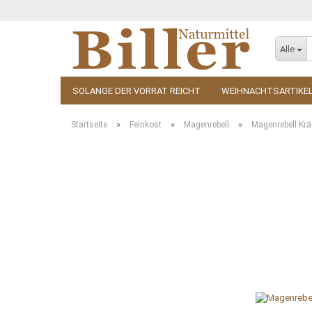
Alle
SOLANGE DER VORRAT REICHT
WEIHNACHTSARTIKE
KOSMETIK
ZUBEHÖR
»
»
»
Startseite
Feinkost
Magenrebell
Magenrebell Kräu