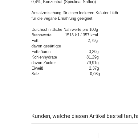
0,4%, Konzentrat (Spirulina, Saflor))
Ansatzmischung für einen leckeren Kräuter Likör
für die vegane Ernährung geeignet
Durchschnittliche Nährwerte pro 100g
Brennwerte 1513 kJ / 357 kcal
Fett 2,79g
davon gesättigte
Fettsäuren 0,20g
Kohlenhydrate 81,29g
davon Zucker 79,91g
Eiweiß 2,37g
Salz 0,08g
Kunden, welche diesen Artikel bestellten, 