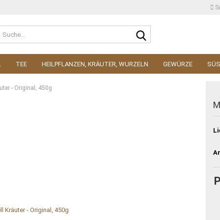
S
Suche...
L
TEE
HEILPFLANZEN, KRÄUTER, WURZELN
GEWÜRZE
SÜ
ter - Original, 450g
M
Li
Ar
P