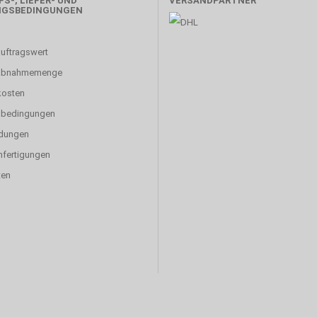
S-, LIEFER- UND
VERSANDPARTNER
NGSBEDINGUNGEN
uftragswert
abnahmemenge
kosten
sbedingungen
dungen
fertigungen
ten