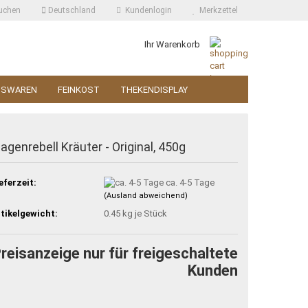
uchen
Deutschland
Kundenlogin
Merkzettel
Ihr Warenkorb
SSWAREN
FEINKOST
THEKENDISPLAY
agenrebell Kräuter - Original, 450g
eferzeit:
ca. 4-5 Tage
(Ausland abweichend)
tikelgewicht:
0.45
kg je Stück
reisanzeige nur für freigeschaltete
Kunden