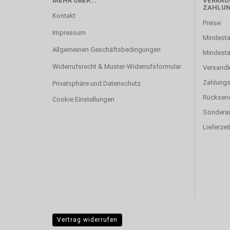
MEHR ÜBER...
VERKAUF
ZAHLU
Kontakt
Preise
Impressum
Mindesta
Allgemeinen Geschäftsbedingungen
Mindest
Widerrufsrecht & Muster-Widerrufsformular
Versand
Zahlung
Privatsphäre und Datenschutz
Rücksen
Cookie Einstellungen
Sonderan
Lieferzei
Vertrag widerrufen