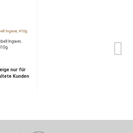
ell Ingwer,
410g
eige nur für
altete Kunden