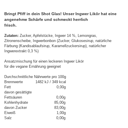
Bringt Pfiff in dein Shot Glas! Unser Ingwer Likör hat eine
angenehme Schärfe und schmeckt herrlich
frisch.
Zutaten:
Zucker, Apfelstücke, Ingwer 14 %, Lemongras,
Zitronenscheibe, Ingwerbonbon (Zucker, Glukosesirup, natürliche
Färbung (Kandisablaufsirup, Karamellzuckersirup), natürlicher
Ingwerextrakt 0,3 %)
Ansatzmischung für einen leckeren Ingwer Likör
für die vegane Ernährung geeignet
Durchschnittliche Nährwerte pro 100g
Brennwerte 1482 kJ / 349 kcal
Fett 0,00g
davon gesättigte
Fettsäuren 0,00g
Kohlenhydrate 85,00g
davon Zucker 83,00g
Eiweiß 1,00g
Salz 0,00g